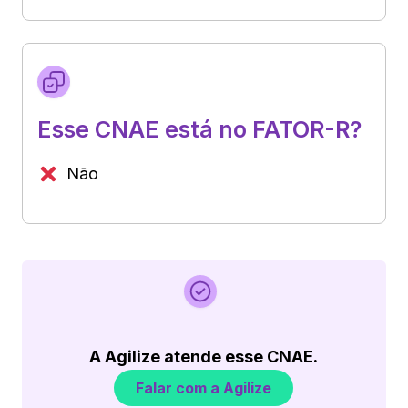
Esse CNAE está no FATOR-R?
Não
A Agilize atende esse CNAE.
Falar com a Agilize