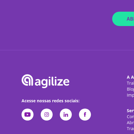
AB
A A
Tra
Blo
Imp
Acesse nossas redes sociais:
Ser
Con
Abr
Tra