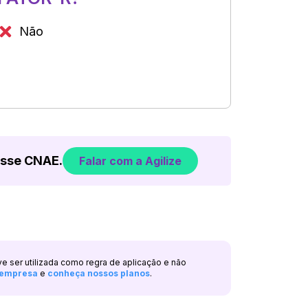
Não
esse CNAE.
Falar com a Agilize
ve ser utilizada como regra de aplicação e não
a empresa
e
conheça nossos planos
.