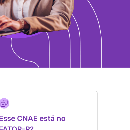
Esse CNAE está no
FATOR-R?