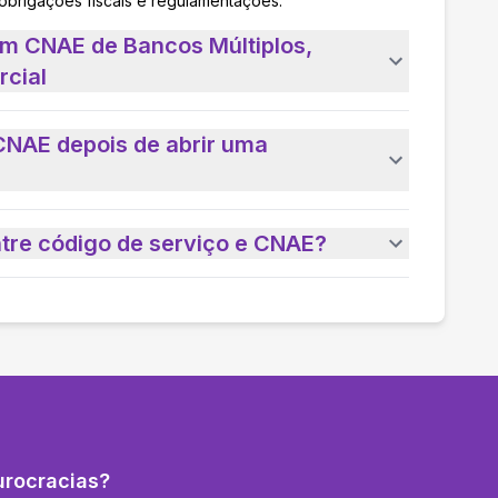
 obrigações fiscais e regulamentações.
um CNAE de Bancos Múltiplos,
rcial
CNAE depois de abrir uma
ntre código de serviço e CNAE?
urocracias?