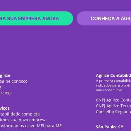
RA SUA EMPRESA AGORA
CONHEÇA A AGIL
gilize
Agilize Contabili
A primeira contabilid
balhe conosco
indicados para o prê
g
ano consecutivo.
rensa
CNPJ Agilize Cont
CNPJ Agilize Tecn
viços
Conselho Regiona
tabilidade completa
imos sua nova empresa
nsformamos o seu MEI para ME
São Paulo, SP