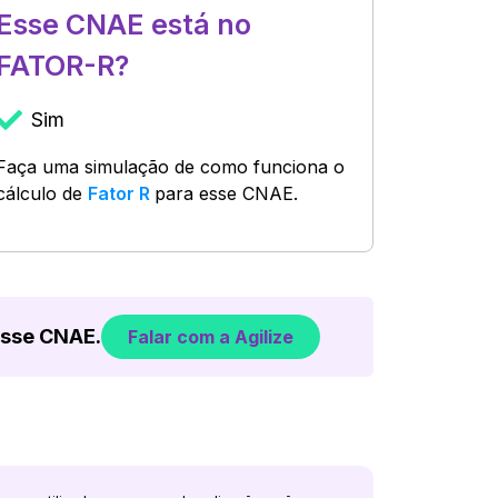
Esse CNAE está no
FATOR-R?
Sim
Faça uma simulação de como funciona o
cálculo de
Fator R
para esse CNAE.
esse CNAE.
Falar com a Agilize