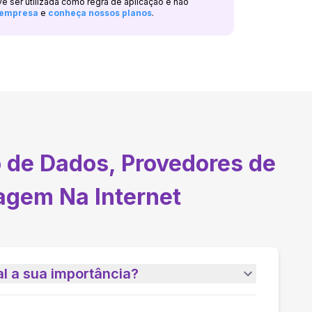
ve ser utilizada como regra de aplicação e não
a empresa
e
conheça nossos planos
.
 de Dados, Provedores de
agem Na Internet
l a sua importância?