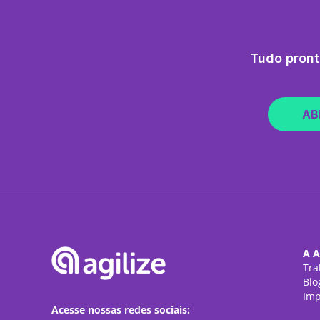
Tudo pront
AB
A A
Tra
Blo
Imp
Acesse nossas redes sociais: