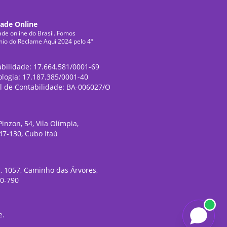
dade Online
ade online do Brasil. Fomos
mio do Reclame Aqui 2024 pelo 4º
abilidade: 17.664.581/0001-69
ologia: 17.187.385/0001-40
l de Contabilidade: BA-006027/O
inzon, 54, Vila Olímpia,
47-130, Cubo Itaú
, 1057, Caminho das Árvores,
20-790
e
.