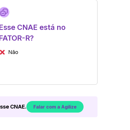
Esse CNAE está no
FATOR-R?
Não
esse CNAE.
Falar com a Agilize