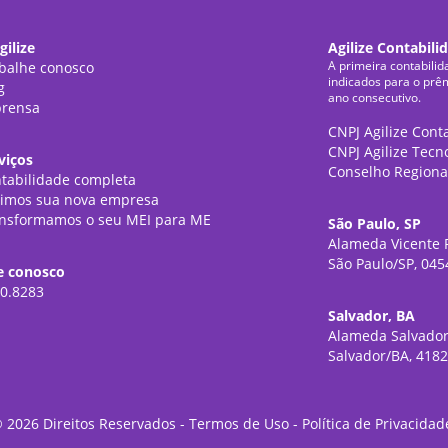
gilize
Agilize Contabili
A primeira contabilid
balhe conosco
indicados para o prê
g
ano consecutivo.
rensa
CNPJ Agilize Cont
CNPJ Agilize Tecn
viços
Conselho Regiona
tabilidade completa
imos sua nova empresa
nsformamos o seu MEI para ME
São Paulo, SP
Alameda Vicente P
São Paulo/SP, 045
e conosco
0.8283
Salvador, BA
Alameda Salvador
Salvador/BA, 418
©
2026
Direitos Reservados -
Termos de Uso
-
Política de Privacidad