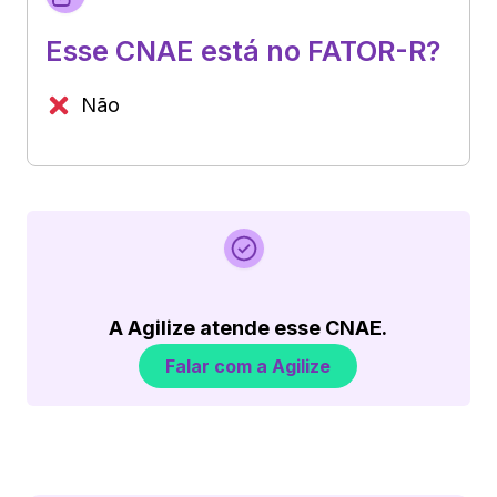
Esse CNAE está no FATOR-R?
Não
A Agilize atende esse CNAE.
Falar com a Agilize