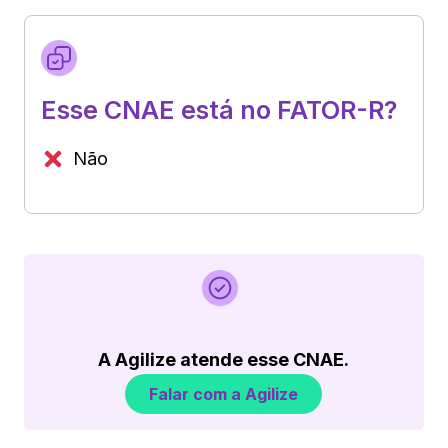
Esse CNAE está no FATOR-R?
Não
A Agilize atende esse CNAE.
Falar com a Agilize