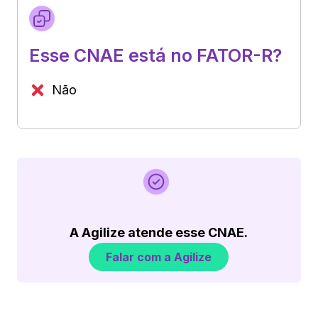
Esse CNAE está no FATOR-R?
Não
A Agilize atende esse CNAE.
Falar com a Agilize