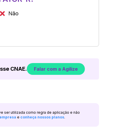
Não
esse CNAE.
Falar com a Agilize
ve ser utilizada como regra de aplicação e não
a empresa
e
conheça nossos planos
.