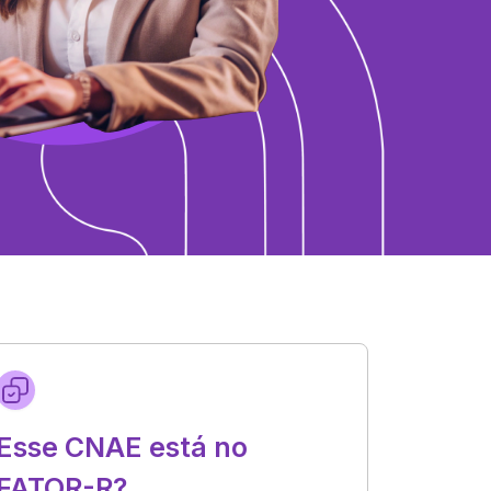
Esse CNAE está no
FATOR-R?