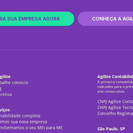
RA SUA EMPRESA AGORA
CONHEÇA A AGIL
gilize
Agilize Contabili
A primeira contabilid
balhe conosco
indicados para o prê
g
ano consecutivo.
rensa
CNPJ Agilize Cont
CNPJ Agilize Tecn
viços
Conselho Regiona
tabilidade completa
imos sua nova empresa
nsformamos o seu MEI para ME
São Paulo, SP