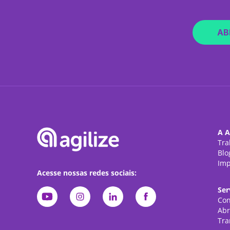
AB
A A
Tra
Blo
Imp
Acesse nossas redes sociais:
Ser
Con
Abr
Tra