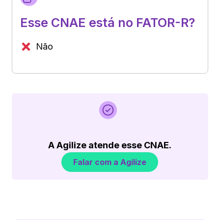
Esse CNAE está no FATOR-R?
Não
A Agilize atende esse CNAE.
Falar com a Agilize