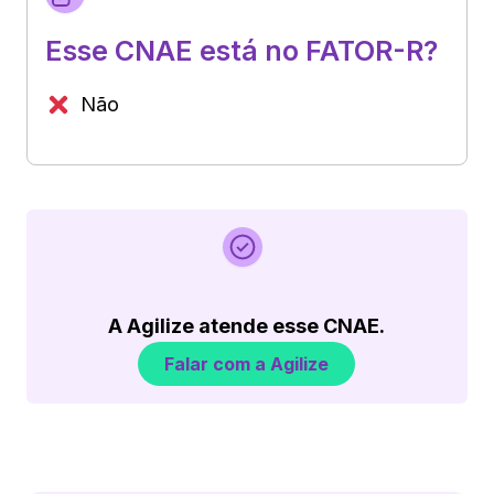
Esse CNAE está no FATOR-R?
Não
A Agilize atende esse CNAE.
Falar com a Agilize