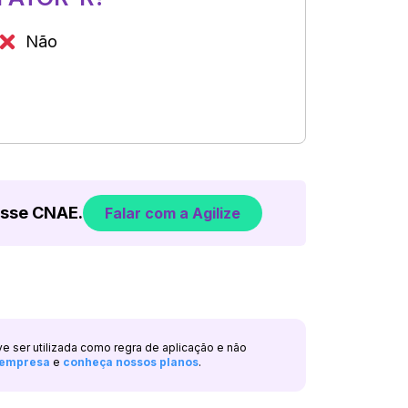
Não
esse CNAE.
Falar com a Agilize
ve ser utilizada como regra de aplicação e não
a empresa
e
conheça nossos planos
.