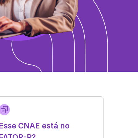
Esse CNAE está no
FATOR-R?