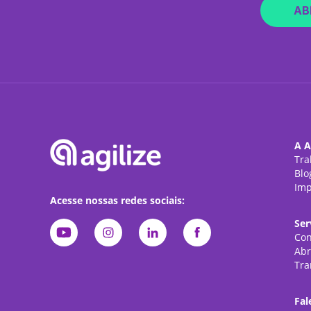
AB
A A
Tra
Blo
Imp
Acesse nossas redes sociais:
Ser
Con
Abr
Tra
Fal