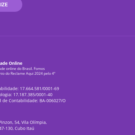
IZE
dade Online
ade online do Brasil. Fomos
mio do Reclame Aqui 2024 pelo 4º
abilidade: 17.664.581/0001-69
ologia: 17.187.385/0001-40
l de Contabilidade: BA-006027/O
inzon, 54, Vila Olímpia,
47-130, Cubo Itaú