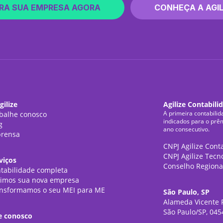
RA SUA EMPRESA AGORA
CONHEÇA A AGIL
gilize
Agilize Contabili
A primeira contabilid
balhe conosco
indicados para o prê
g
ano consecutivo.
rensa
CNPJ Agilize Cont
CNPJ Agilize Tecn
viços
Conselho Regiona
tabilidade completa
imos sua nova empresa
nsformamos o seu MEI para ME
São Paulo, SP
Alameda Vicente P
São Paulo/SP, 045
e conosco