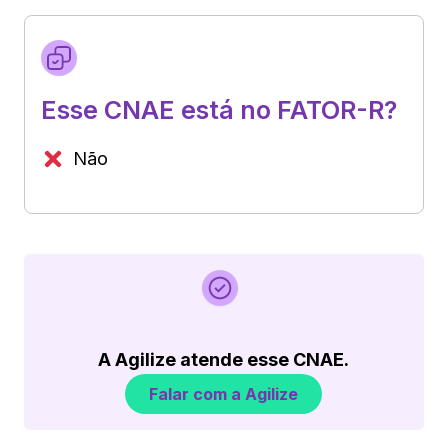
Esse CNAE está no FATOR-R?
Não
A Agilize atende esse CNAE.
Falar com a Agilize