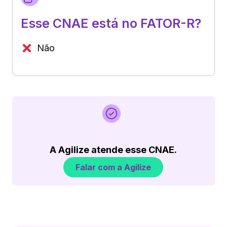
Esse CNAE está no FATOR-R?
Não
A Agilize atende esse CNAE.
Falar com a Agilize