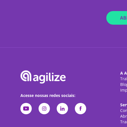
AB
A A
Tra
Blo
Imp
Acesse nossas redes sociais:
Ser
Con
Abr
Tra