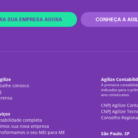
RA SUA EMPRESA AGORA
CONHEÇA A AGIL
gilize
Agilize Contabili
A primeira contabilid
balhe conosco
indicados para o prê
g
ano consecutivo.
rensa
CNPJ Agilize Cont
CNPJ Agilize Tecn
viços
Conselho Regiona
tabilidade completa
imos sua nova empresa
nsformamos o seu MEI para ME
São Paulo, SP