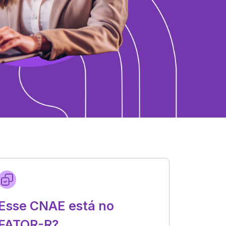
Esse CNAE está no
FATOR-R?