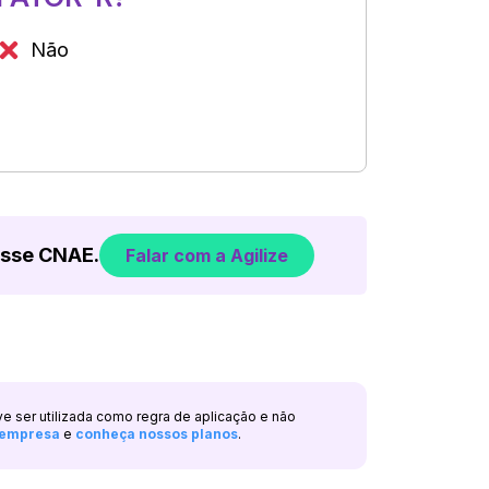
Não
esse CNAE.
Falar com a Agilize
ve ser utilizada como regra de aplicação e não
a empresa
e
conheça nossos planos
.