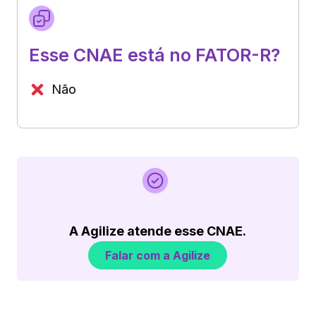
Esse CNAE está no FATOR-R?
Não
A Agilize atende esse CNAE.
Falar com a Agilize