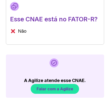
Esse CNAE está no FATOR-R?
Não
A Agilize atende esse CNAE.
Falar com a Agilize