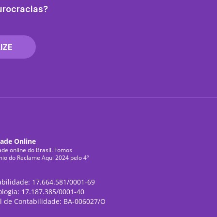
urocracias?
IZE
dade Online
ade online do Brasil. Fomos
mio do Reclame Aqui 2024 pelo 4º
abilidade: 17.664.581/0001-69
ologia: 17.187.385/0001-40
l de Contabilidade: BA-006027/O