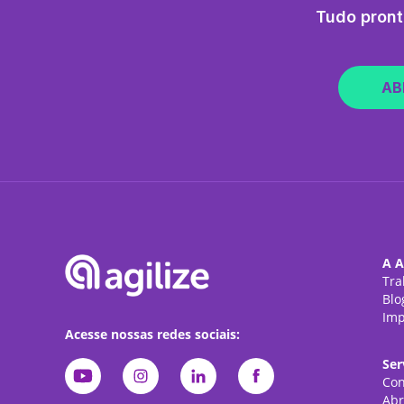
Tudo pront
AB
A A
Tra
Blo
Imp
Acesse nossas redes sociais:
Ser
Con
Abr