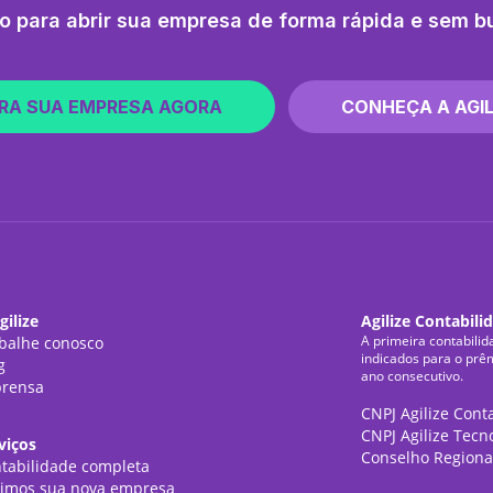
o para abrir sua empresa de forma rápida e sem b
RA SUA EMPRESA AGORA
CONHEÇA A AGIL
gilize
Agilize Contabili
A primeira contabilid
balhe conosco
indicados para o prê
g
ano consecutivo.
rensa
CNPJ Agilize Cont
CNPJ Agilize Tecn
viços
Conselho Regiona
tabilidade completa
imos sua nova empresa