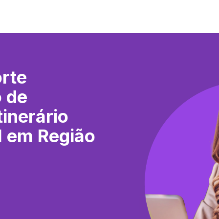
rte
o de
inerário
al em Região