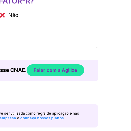
FATOR-R?
Não
esse CNAE.
Falar com a Agilize
ve ser utilizada como regra de aplicação e não
a empresa
e
conheça nossos planos
.