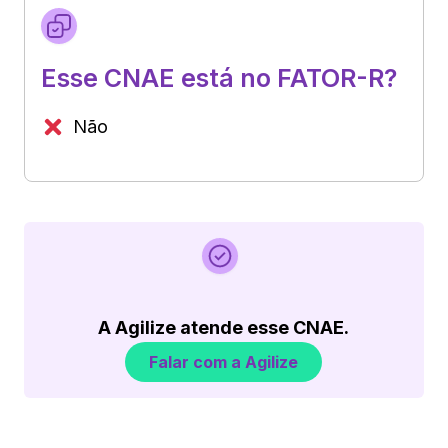
Esse CNAE está no FATOR-R?
Não
A Agilize atende esse CNAE.
Falar com a Agilize