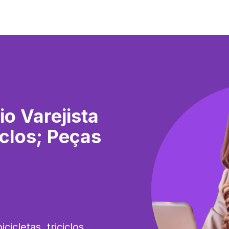
o Varejista
iclos; Peças
icletas, triciclos, 