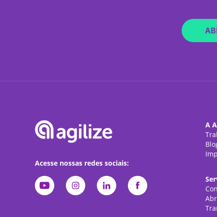
AB
A A
Tra
Blo
Imp
Acesse nossas redes sociais:
Ser
Con
Abr
Tra