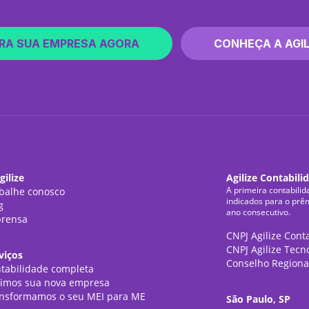
RA SUA EMPRESA AGORA
CONHEÇA A AGIL
gilize
Agilize Contabili
A primeira contabilid
balhe conosco
indicados para o prê
g
ano consecutivo.
rensa
CNPJ Agilize Cont
CNPJ Agilize Tecn
viços
Conselho Regiona
tabilidade completa
imos sua nova empresa
nsformamos o seu MEI para ME
São Paulo, SP