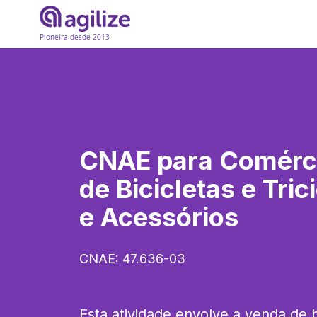
Pioneira desde 2013
CNAE para
Comérci
de Bicicletas e Tric
e Acessórios
CNAE:
47.636-03
Esta atividade envolve a venda de bic