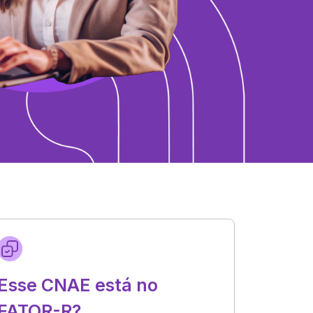
Esse CNAE está no
FATOR-R?