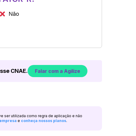
Não
esse CNAE.
Falar com a Agilize
ve ser utilizada como regra de aplicação e não
a empresa
e
conheça nossos planos
.