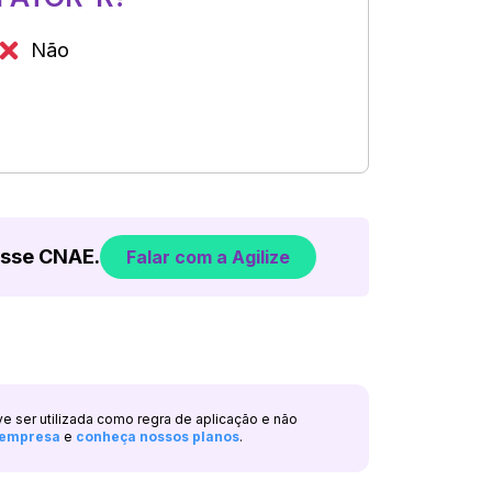
Não
esse CNAE.
Falar com a Agilize
ve ser utilizada como regra de aplicação e não
a empresa
e
conheça nossos planos
.