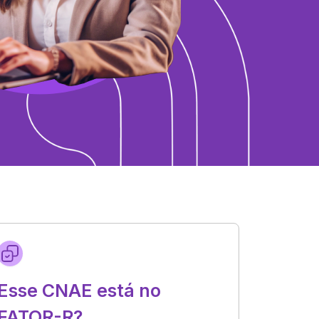
Esse CNAE está no
FATOR-R?