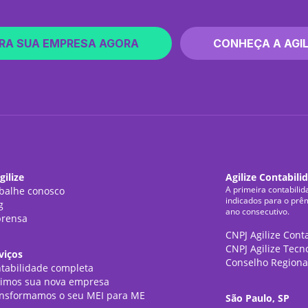
RA SUA EMPRESA AGORA
CONHEÇA A AGIL
gilize
Agilize Contabili
A primeira contabilid
balhe conosco
indicados para o prê
g
ano consecutivo.
rensa
CNPJ Agilize Cont
CNPJ Agilize Tecn
viços
Conselho Regiona
tabilidade completa
imos sua nova empresa
nsformamos o seu MEI para ME
São Paulo, SP