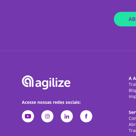
AB
A A
Tra
Blo
Imp
Acesse nossas redes sociais:
Ser
Con
Abr
Tra