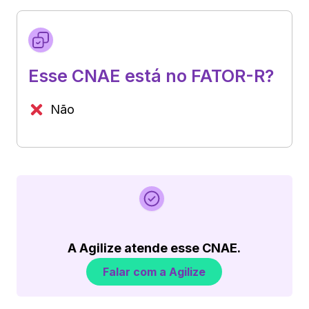
Esse CNAE está no FATOR-R?
Não
A Agilize atende esse CNAE.
Falar com a Agilize