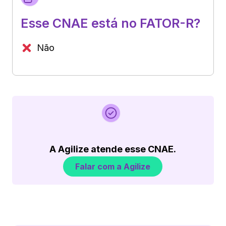
Esse CNAE está no FATOR-R?
Não
A Agilize atende esse CNAE.
Falar com a Agilize