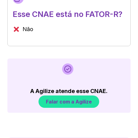
Esse CNAE está no FATOR-R?
Não
A Agilize atende esse CNAE.
Falar com a Agilize