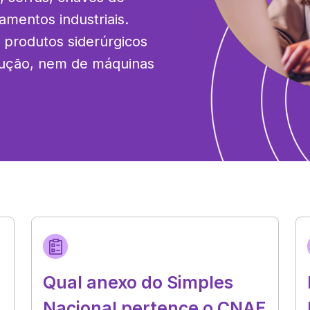
mentos industriais. 
 produtos siderúrgicos 
rução, nem de máquinas 
Qual anexo do Simples
Nacional pertence o CNAE