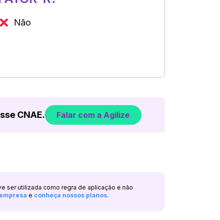
Não
esse CNAE.
Falar com a Agilize
ve ser utilizada como regra de aplicação e não
a empresa
e
conheça nossos planos
.