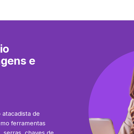
io
agens e
 atacadista de 
mo ferramentas 
 serras, chaves de 