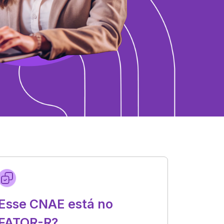
Esse CNAE está no
FATOR-R?