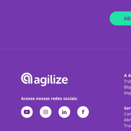
AB
A A
Tra
Blo
Imp
Acesse nossas redes sociais:
Ser
Con
Abr
Tra