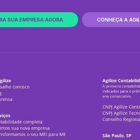
RA SUA EMPRESA AGORA
CONHEÇA A AGIL
gilize
Agilize Contabili
A primeira contabilid
balhe conosco
indicados para o prê
g
ano consecutivo.
rensa
CNPJ Agilize Cont
CNPJ Agilize Tecn
viços
Conselho Regiona
tabilidade completa
imos sua nova empresa
nsformamos o seu MEI para ME
São Paulo, SP