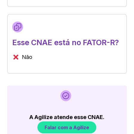
Esse CNAE está no FATOR-R?
Não
A Agilize atende esse CNAE.
Falar com a Agilize