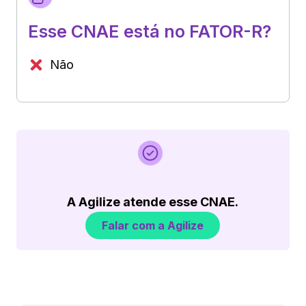
Esse CNAE está no FATOR-R?
Não
A Agilize atende esse CNAE.
Falar com a Agilize