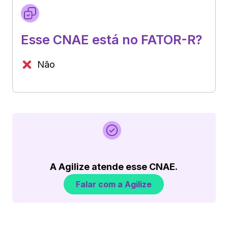
Esse CNAE está no FATOR-R?
Não
A Agilize atende esse CNAE.
Falar com a Agilize