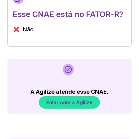
Esse CNAE está no FATOR-R?
Não
A Agilize atende esse CNAE.
Falar com a Agilize