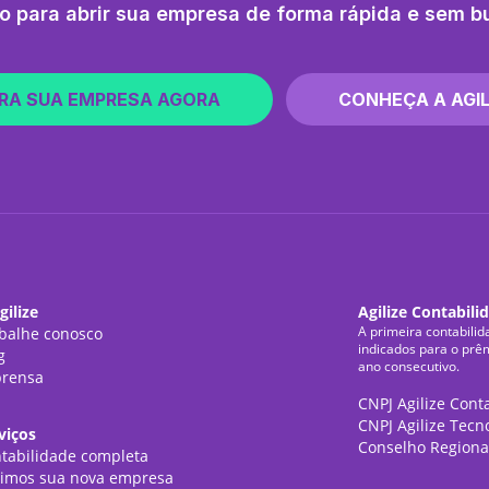
o para abrir sua empresa de forma rápida e sem b
RA SUA EMPRESA AGORA
CONHEÇA A AGIL
gilize
Agilize Contabili
A primeira contabilid
balhe conosco
indicados para o prê
g
ano consecutivo.
rensa
CNPJ Agilize Cont
CNPJ Agilize Tecn
viços
Conselho Regiona
tabilidade completa
imos sua nova empresa