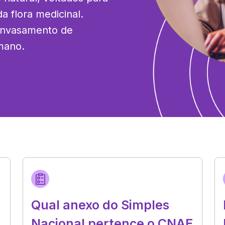
flora medicinal. 
envasamento de 
mano.
Qual anexo do Simples
Nacional pertence o CNAE