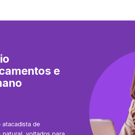
io
icamentos e
mano
 atacadista de 
atural, voltados para 