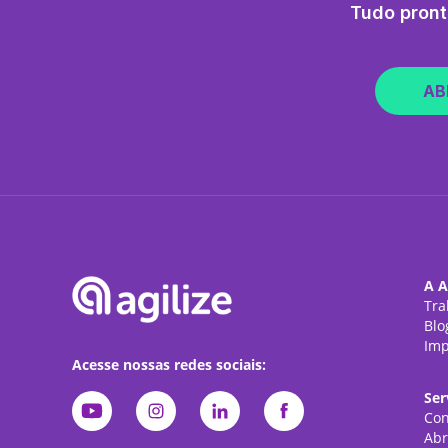
Tudo pront
AB
A A
Tra
Blo
Imp
Acesse nossas redes sociais:
Ser
Con
Abr