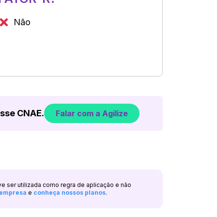
Não
esse CNAE.
Falar com a Agilize
ve ser utilizada como regra de aplicação e não
a empresa
e
conheça nossos planos
.