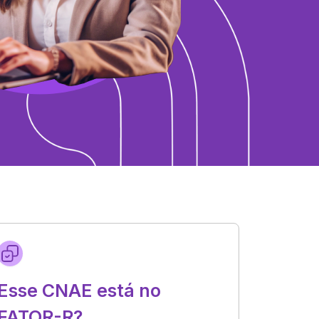
Esse CNAE está no
FATOR-R?