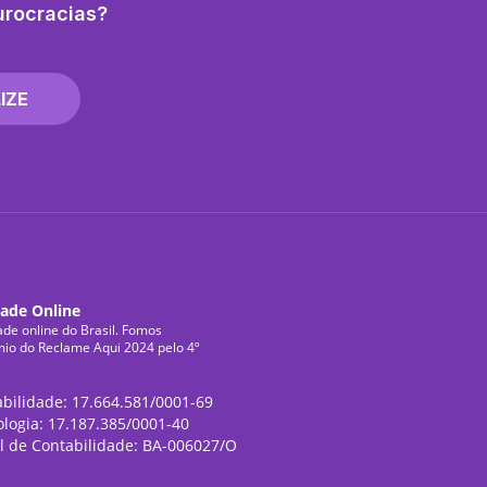
urocracias?
IZE
dade Online
ade online do Brasil. Fomos
mio do Reclame Aqui 2024 pelo 4º
abilidade: 17.664.581/0001-69
ologia: 17.187.385/0001-40
l de Contabilidade: BA-006027/O