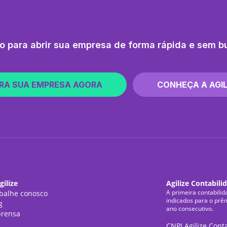
o para abrir sua empresa de forma rápida e sem b
RA SUA EMPRESA AGORA
CONHEÇA A AGIL
gilize
Agilize Contabili
A primeira contabilid
balhe conosco
indicados para o prê
g
ano consecutivo.
rensa
CNPJ Agilize Cont