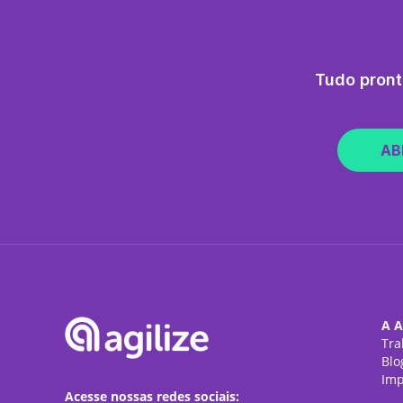
Tudo pront
AB
A A
Tra
Blo
Imp
Acesse nossas redes sociais: