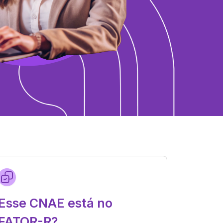
Esse CNAE está no
FATOR-R?