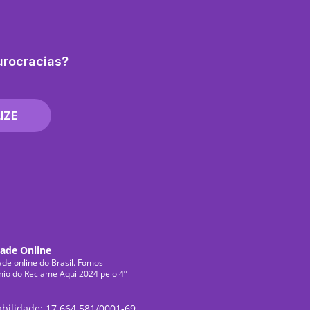
urocracias?
IZE
dade Online
ade online do Brasil. Fomos
mio do Reclame Aqui 2024 pelo 4º
abilidade: 17.664.581/0001-69