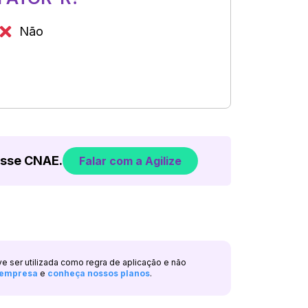
Não
esse CNAE.
Falar com a Agilize
ve ser utilizada como regra de aplicação e não
a empresa
e
conheça nossos planos
.