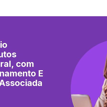
io
utos
ral, com
onamento E
 Associada