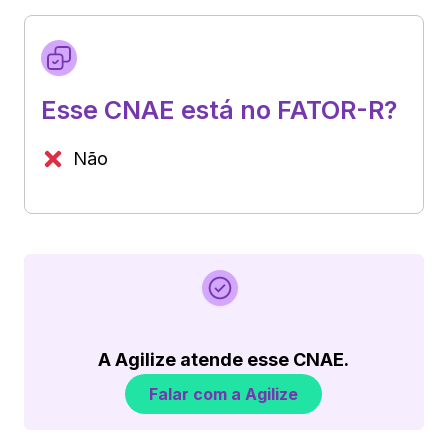
Esse CNAE está no FATOR-R?
Não
A Agilize atende esse CNAE.
Falar com a Agilize