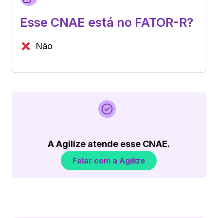
Esse CNAE está no FATOR-R?
Não
A Agilize atende esse CNAE.
Falar com a Agilize