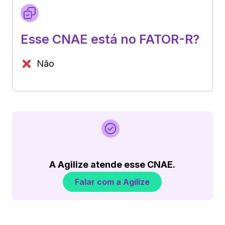
Esse CNAE está no FATOR-R?
Não
A Agilize atende esse CNAE.
Falar com a Agilize