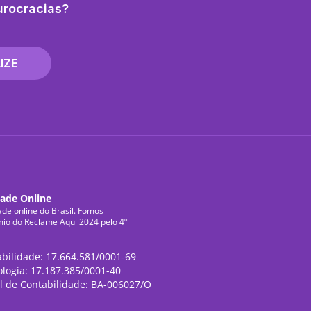
urocracias?
IZE
dade Online
ade online do Brasil. Fomos
mio do Reclame Aqui 2024 pelo 4º
abilidade: 17.664.581/0001-69
ologia: 17.187.385/0001-40
l de Contabilidade: BA-006027/O