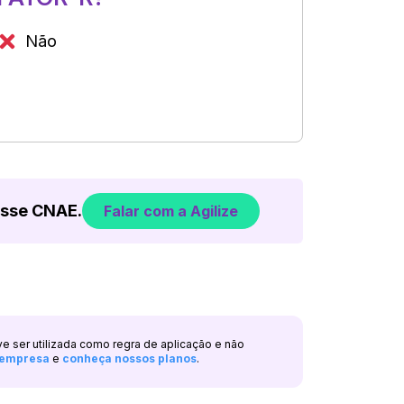
Não
esse CNAE.
Falar com a Agilize
ve ser utilizada como regra de aplicação e não
a empresa
e
conheça nossos planos
.