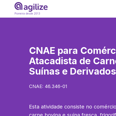
Pioneira desde 2013
CNAE para
Comérc
Atacadista de Carn
Suínas e Derivados
CNAE:
46.346-01
Esta atividade consiste no comérci
carne bovina e suína fresca, frigori