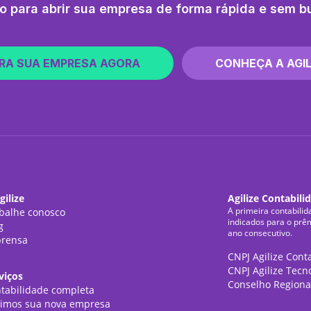
o para abrir sua empresa de forma rápida e sem b
RA SUA EMPRESA AGORA
CONHEÇA A AGIL
gilize
Agilize Contabili
A primeira contabilid
balhe conosco
indicados para o prê
g
ano consecutivo.
rensa
CNPJ Agilize Cont
CNPJ Agilize Tecn
viços
Conselho Regiona
tabilidade completa
imos sua nova empresa