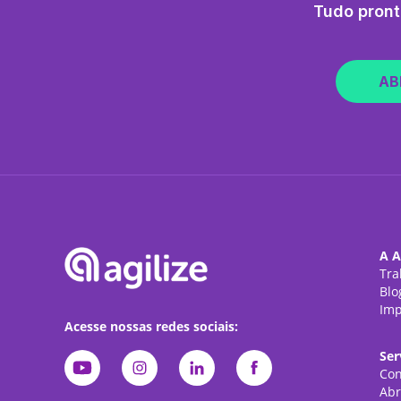
Tudo pront
AB
A A
Tra
Blo
Imp
Acesse nossas redes sociais:
Ser
Con
Abr