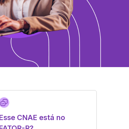
Esse CNAE está no
FATOR-R?