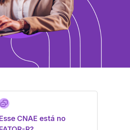
Esse CNAE está no
FATOR-R?