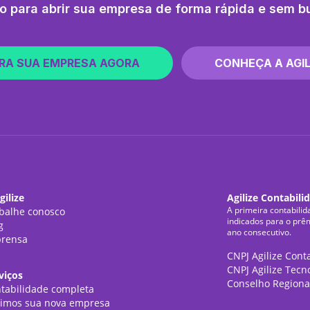
o para abrir sua empresa de forma rápida e sem b
RA SUA EMPRESA AGORA
CONHEÇA A AGIL
gilize
Agilize Contabili
A primeira contabilid
balhe conosco
indicados para o prê
g
ano consecutivo.
rensa
CNPJ Agilize Cont
CNPJ Agilize Tecn
viços
Conselho Regiona
tabilidade completa
imos sua nova empresa