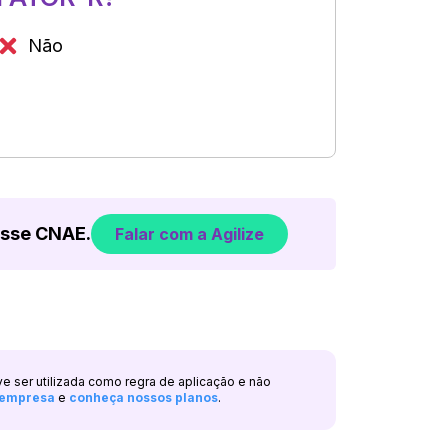
Não
esse CNAE.
Falar com a Agilize
ve ser utilizada como regra de aplicação e não
a empresa
e
conheça nossos planos
.