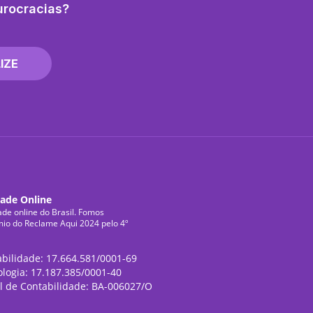
urocracias?
IZE
dade Online
ade online do Brasil. Fomos
mio do Reclame Aqui 2024 pelo 4º
abilidade: 17.664.581/0001-69
ologia: 17.187.385/0001-40
l de Contabilidade: BA-006027/O