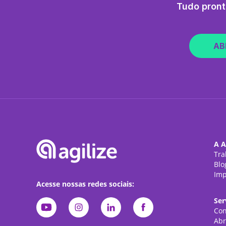
Tudo pront
AB
A A
Tra
Blo
Imp
Acesse nossas redes sociais:
Ser
Con
Abr