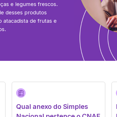
iças e legumes frescos. 
de desses produtos 
 atacadista de frutas e 
os.
Qual anexo do Simples
Nacional pertence o CNAE