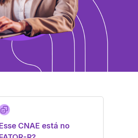
Esse CNAE está no
FATOR-R?