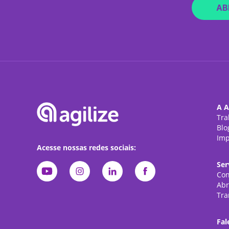
AB
A A
Tra
Blo
Imp
Acesse nossas redes sociais:
Ser
Con
Abr
Tra
Fal