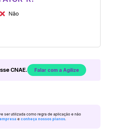
Não
esse CNAE.
Falar com a Agilize
ve ser utilizada como regra de aplicação e não
a empresa
e
conheça nossos planos
.