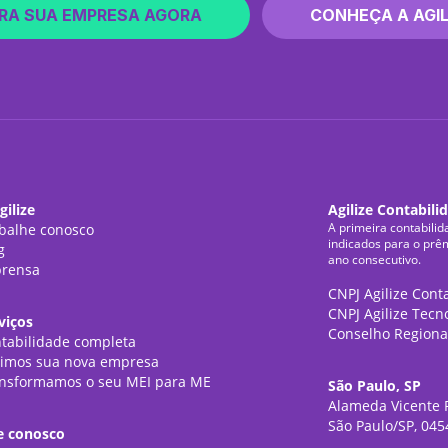
RA SUA EMPRESA AGORA
CONHEÇA A AGIL
gilize
Agilize Contabili
A primeira contabilid
balhe conosco
indicados para o prê
g
ano consecutivo.
rensa
CNPJ Agilize Cont
CNPJ Agilize Tecn
viços
Conselho Regiona
tabilidade completa
imos sua nova empresa
nsformamos o seu MEI para ME
São Paulo, SP
Alameda Vicente P
São Paulo/SP, 045
e conosco