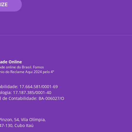
IZE
dade Online
ade online do Brasil. Fomos
mio do Reclame Aqui 2024 pelo 4º
abilidade: 17.664.581/0001-69
ologia: 17.187.385/0001-40
l de Contabilidade: BA-006027/O
inzon, 54, Vila Olímpia,
47-130, Cubo Itaú