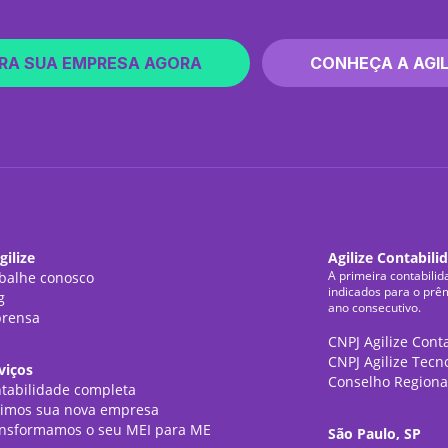
RA SUA EMPRESA AGORA
CONHEÇA A AGIL
gilize
Agilize Contabili
A primeira contabilid
balhe conosco
indicados para o prê
g
ano consecutivo.
rensa
CNPJ Agilize Cont
CNPJ Agilize Tecn
viços
Conselho Regiona
tabilidade completa
imos sua nova empresa
nsformamos o seu MEI para ME
São Paulo, SP