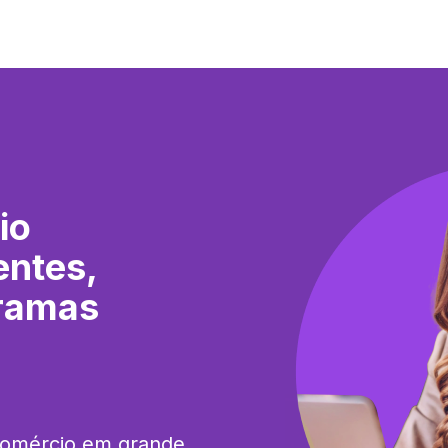
io
entes,
Gramas
comércio em grande 