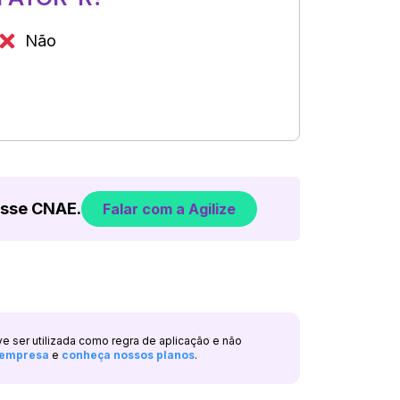
Não
esse CNAE.
Falar com a Agilize
ve ser utilizada como regra de aplicação e não
a empresa
e
conheça nossos planos
.