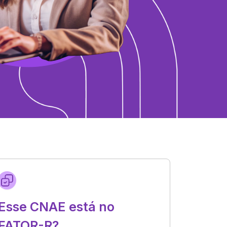
Esse CNAE está no
FATOR-R?