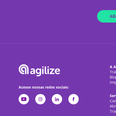
AB
A A
Tra
Blo
Imp
Acesse nossas redes sociais:
Ser
Con
Abr
Tra