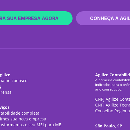
RA SUA EMPRESA AGORA
CONHEÇA A AGIL
gilize
Agilize Contabili
A primeira contabilid
balhe conosco
indicados para o prê
g
ano consecutivo.
rensa
CNPJ Agilize Cont
CNPJ Agilize Tecn
viços
Conselho Regiona
tabilidade completa
imos sua nova empresa
nsformamos o seu MEI para ME
São Paulo, SP