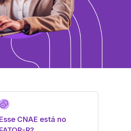
Esse CNAE está no
FATOR-R?