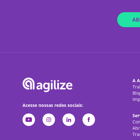
AB
A A
Tra
Blo
Imp
Acesse nossas redes sociais:
Ser
Con
Abr
Tra