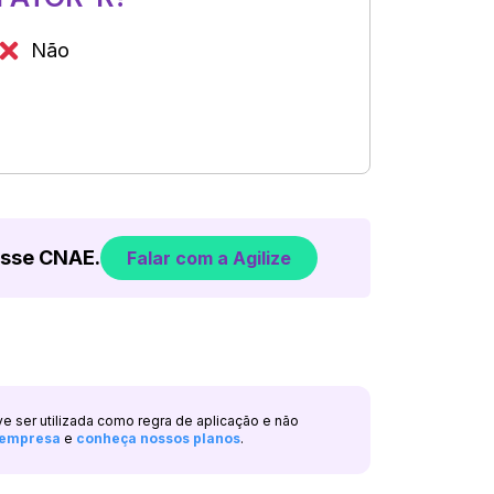
Não
esse CNAE.
Falar com a Agilize
ve ser utilizada como regra de aplicação e não
a empresa
e
conheça nossos planos
.