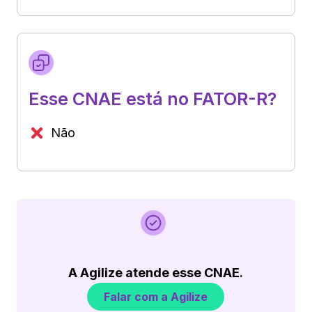
Esse CNAE está no FATOR-R?
Não
A Agilize atende esse CNAE.
Falar com a Agilize