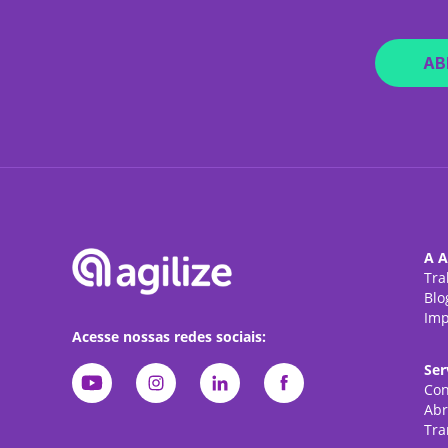
AB
A A
Tra
Blo
Imp
Acesse nossas redes sociais:
Ser
Con
Abr
Tra