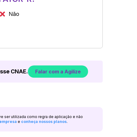
Não
esse CNAE.
Falar com a Agilize
ve ser utilizada como regra de aplicação e não
a empresa
e
conheça nossos planos
.