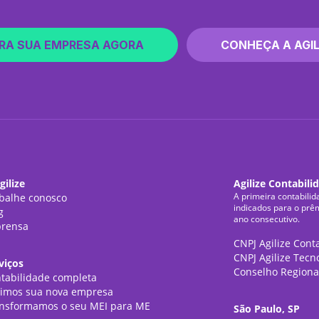
RA SUA EMPRESA AGORA
CONHEÇA A AGIL
gilize
Agilize Contabili
A primeira contabilid
balhe conosco
indicados para o prê
g
ano consecutivo.
rensa
CNPJ Agilize Cont
CNPJ Agilize Tecn
viços
Conselho Regiona
tabilidade completa
imos sua nova empresa
nsformamos o seu MEI para ME
São Paulo, SP