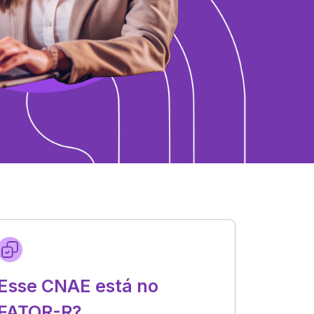
Esse CNAE está no
FATOR-R?