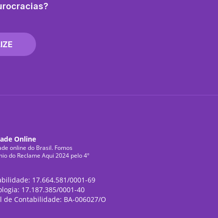
urocracias?
IZE
dade Online
ade online do Brasil. Fomos
mio do Reclame Aqui 2024 pelo 4º
abilidade: 17.664.581/0001-69
ologia: 17.187.385/0001-40
l de Contabilidade: BA-006027/O