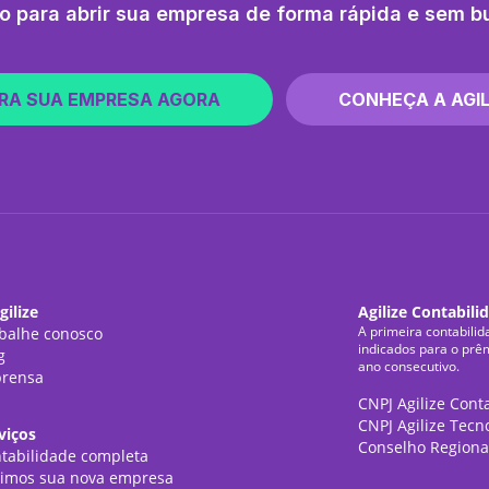
o para abrir sua empresa de forma rápida e sem b
RA SUA EMPRESA AGORA
CONHEÇA A AGIL
gilize
Agilize Contabili
A primeira contabilid
balhe conosco
indicados para o prê
g
ano consecutivo.
rensa
CNPJ Agilize Cont
CNPJ Agilize Tecn
viços
Conselho Regiona
tabilidade completa
imos sua nova empresa