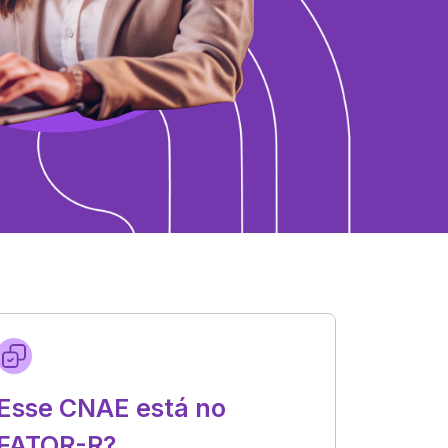
Esse CNAE está no
FATOR-R?