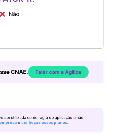
Não
esse CNAE.
Falar com a Agilize
ve ser utilizada como regra de aplicação e não
a empresa
e
conheça nossos planos
.