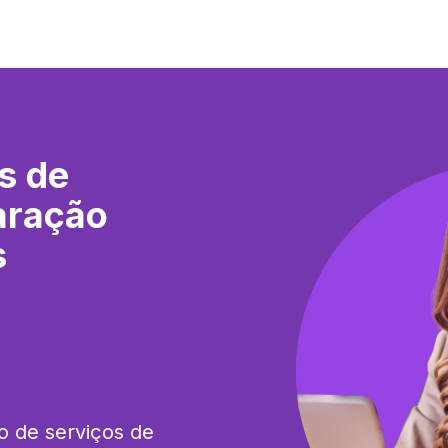
s de
aração
s
o de serviços de 