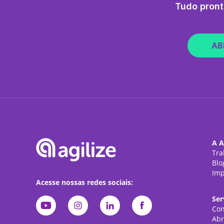
Tudo pront
AB
A A
Tra
Blo
Imp
Acesse nossas redes sociais:
Ser
Con
Abr