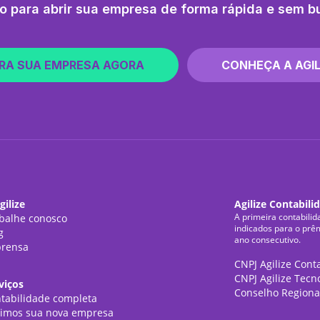
o para abrir sua empresa de forma rápida e sem b
RA SUA EMPRESA AGORA
CONHEÇA A AGIL
gilize
Agilize Contabili
A primeira contabilid
balhe conosco
indicados para o prê
g
ano consecutivo.
rensa
CNPJ Agilize Cont
CNPJ Agilize Tecn
viços
Conselho Regiona
tabilidade completa
imos sua nova empresa