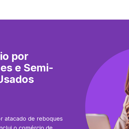
io por
es e Semi-
Usados
or atacado de reboques 
clui o comércio de 