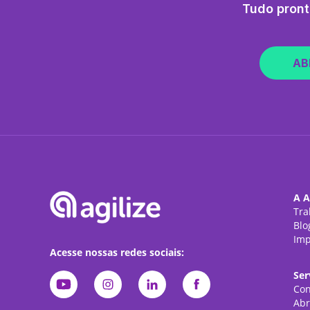
Tudo pront
AB
A A
Tra
Blo
Imp
Acesse nossas redes sociais:
Ser
Con
Abr