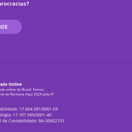
urocracias?
IZE
dade Online
ade online do Brasil. Fomos
mio do Reclame Aqui 2024 pelo 4º
abilidade: 17.664.581/0001-69
ologia: 17.187.385/0001-40
l de Contabilidade: BA-006027/O