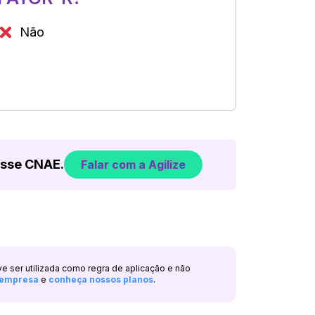
Não
esse CNAE.
Falar com a Agilize
ve ser utilizada como regra de aplicação e não
a empresa
e
conheça nossos planos
.