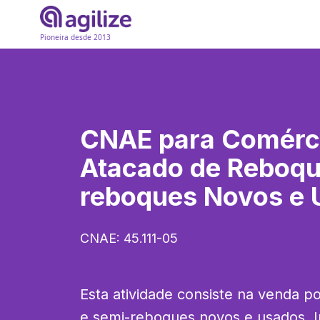
Pioneira desde 2013
CNAE para
Comérc
Atacado de Reboqu
reboques Novos e 
CNAE:
45.111-05
Esta atividade consiste na venda p
e semi-reboques novos e usados. In