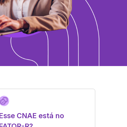
Esse CNAE está no
FATOR-R?