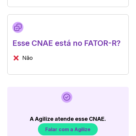
Esse CNAE está no FATOR-R?
Não
A Agilize atende esse CNAE.
Falar com a Agilize