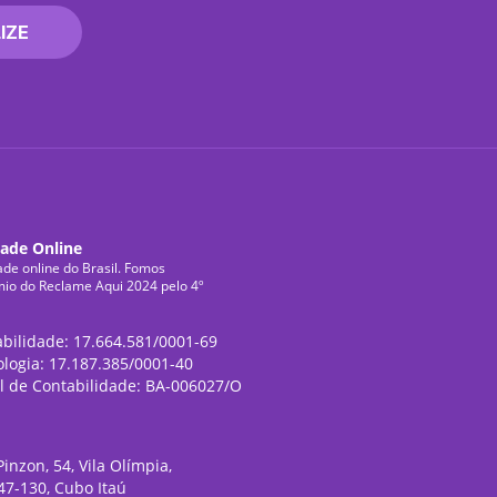
IZE
dade Online
ade online do Brasil. Fomos
mio do Reclame Aqui 2024 pelo 4º
abilidade: 17.664.581/0001-69
ologia: 17.187.385/0001-40
l de Contabilidade: BA-006027/O
inzon, 54, Vila Olímpia,
47-130, Cubo Itaú