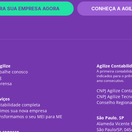
RA SUA EMPRESA AGORA
CONHEÇA A AGIL
gilize
Agilize Contabili
A primeira contabilid
balhe conosco
indicados para o prê
g
ano consecutivo.
rensa
CNPJ Agilize Cont
CNPJ Agilize Tecn
viços
Conselho Regiona
tabilidade completa
imos sua nova empresa
nsformamos o seu MEI para ME
São Paulo, SP
Alameda Vicente P
São Paulo/SP, 045
e conosco