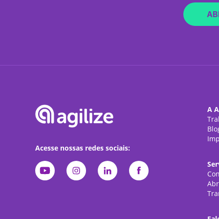
AB
A A
Tra
Blo
Imp
Acesse nossas redes sociais:
Ser
Con
Abr
Tra
Fal