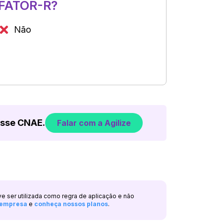
FATOR-R?
Não
esse CNAE.
Falar com a Agilize
ve ser utilizada como regra de aplicação e não
a empresa
e
conheça nossos planos
.