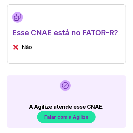
Esse CNAE está no FATOR-R?
Não
A Agilize atende esse CNAE.
Falar com a Agilize