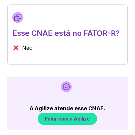
Esse CNAE está no FATOR-R?
Não
A Agilize atende esse CNAE.
Falar com a Agilize