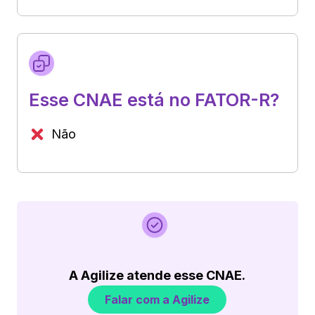
Esse CNAE está no FATOR-R?
Não
A Agilize atende esse CNAE.
Falar com a Agilize