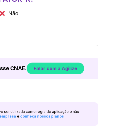
Não
esse CNAE.
Falar com a Agilize
ve ser utilizada como regra de aplicação e não
a empresa
e
conheça nossos planos
.