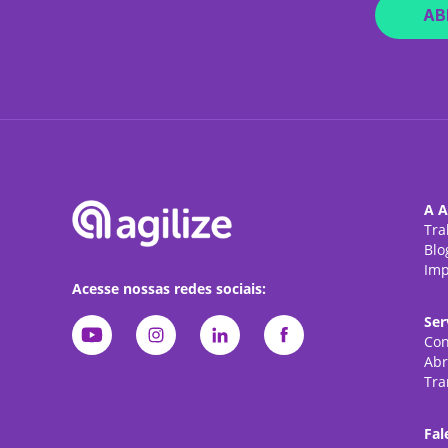
AB
A A
Tra
Blo
Imp
Acesse nossas redes sociais:
Ser
Con
Abr
Tra
Fal