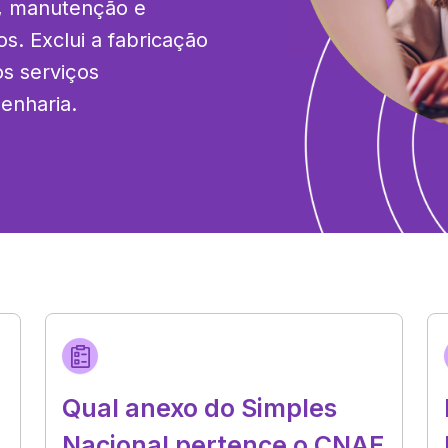
a, manutenção e 
. Exclui a fabricação 
s serviços 
genharia.
Qual anexo do Simples
Nacional pertence o CNAE