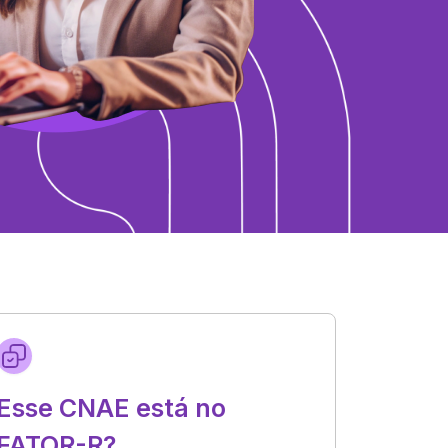
Esse CNAE está no
FATOR-R?