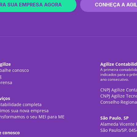
RA SUA EMPRESA AGORA
CONHEÇA A AGIL
gilize
Agilize Contabili
A primeira contabilid
balhe conosco
indicados para o prê
g
ano consecutivo.
rensa
CNPJ Agilize Cont
CNPJ Agilize Tecn
viços
Conselho Regiona
tabilidade completa
imos sua nova empresa
nsformamos o seu MEI para ME
São Paulo, SP
Alameda Vicente P
São Paulo/SP, 045
e conosco