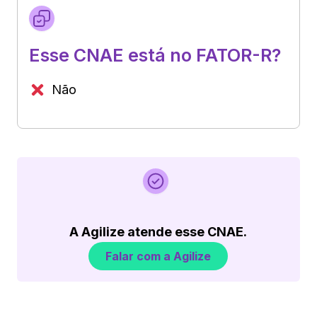
Esse CNAE está no FATOR-R?
Não
A Agilize atende esse CNAE.
Falar com a Agilize