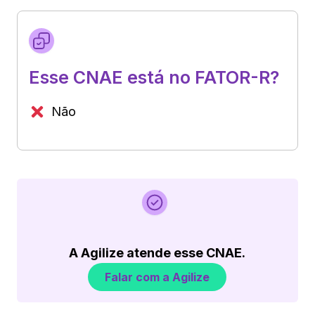
Esse CNAE está no FATOR-R?
Não
A Agilize atende esse CNAE.
Falar com a Agilize